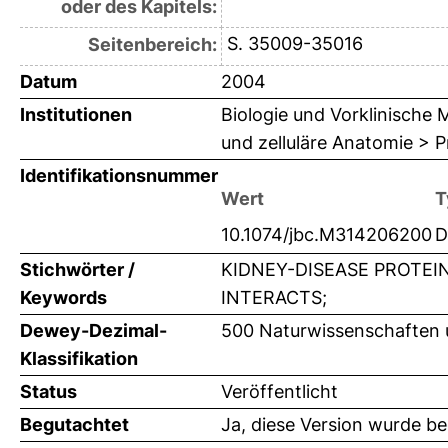
oder des Kapitels:
S. 35009-35016
Seitenbereich:
Datum
2004
Institutionen
Biologie und Vorklinische M
und zelluläre Anatomie > Pr
Identifikationsnummer
Wert
T
10.1074/jbc.M314206200
D
Stichwörter /
KIDNEY-DISEASE PROTEIN
Keywords
INTERACTS;
Dewey-Dezimal-
500 Naturwissenschaften 
Klassifikation
Status
Veröffentlicht
Begutachtet
Ja, diese Version wurde b