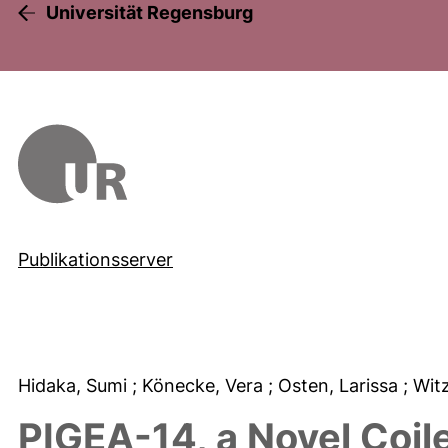
Universität Regensburg
Publikationsserver
Hidaka, Sumi
; Könecke, Vera
; Osten, Larissa
; Wit
PIGEA-14, a Novel Coile