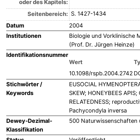
oder des Kapitels:
S. 1427-1434
Seitenbereich:
Datum
2004
Institutionen
Biologie und Vorklinische M
(Prof. Dr. Jürgen Heinze)
Identifikationsnummer
Wert
T
10.1098/rspb.2004.2742
D
Stichwörter /
EUSOCIAL HYMENOPTERA;
Keywords
SKEW; HONEYBEES APIS; 
RELATEDNESS; reproductive 
Pachycondyla inversa
Dewey-Dezimal-
500 Naturwissenschaften 
Klassifikation
Status
Veröffentlicht