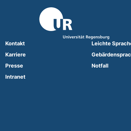
Kontakt
Leichte Sprach
Karriere
Gebärdenspra
(external
Presse
Notfall
(external link, opens in a new window)
Intranet