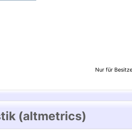
5:32/Metadaten zuletzt geändert: 19 Dez 2024 15:3
Nur für Besitz
tik (altmetrics)