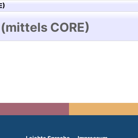
E)
 (mittels CORE)
(external link, opens in 