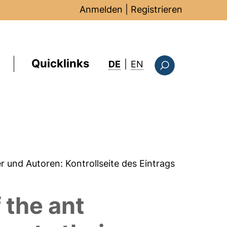
Anmelden
|
Registrieren
Quicklinks
: this page in Englis
DE
|
EN
Suchformular
er und Autoren:
Kontrollseite des Eintrags
 the ant