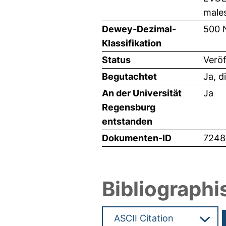
males
Dewey-Dezimal-
500 
Klassifikation
Status
Veröf
Begutachtet
Ja, d
An der Universität
Ja
Regensburg
entstanden
Dokumenten-ID
7248
Bibliographi