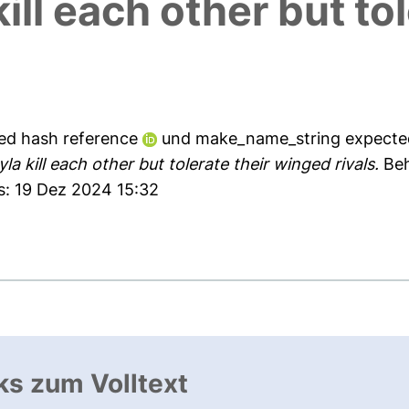
ll each other but tol
ed hash reference
und
make_name_string expecte
a kill each other but tolerate their winged rivals.
Beh
s: 19 Dez 2024 15:32
ks zum Volltext