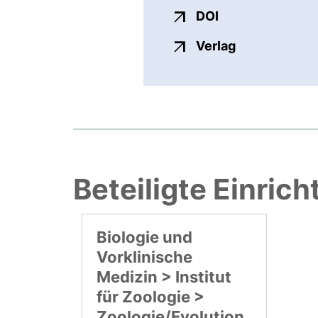
externer Link, ö
DOI
externer Link
Verlag
Beteiligte Einric
Biologie und
Vorklinische
Medizin > Institut
für Zoologie >
Zoologie/Evolution