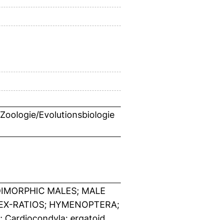
 Zoologie/Evolutionsbiologie
DIMORPHIC MALES; MALE
SEX-RATIOS; HYMENOPTERA;
; Cardiocondyla; ergatoid