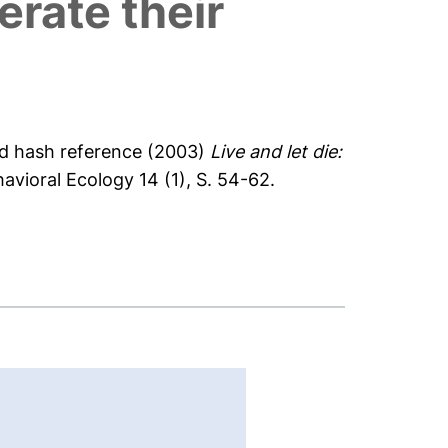
erate their
d hash reference
(2003)
Live and let die:
avioral Ecology 14 (1), S. 54-62.