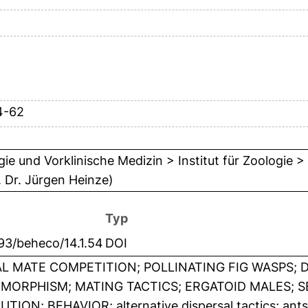
4-62
gie und Vorklinische Medizin > Institut für Zoologie >
. Dr. Jürgen Heinze)
Typ
93/beheco/14.1.54
DOI
L MATE COMPETITION; POLLINATING FIG WASPS; 
MORPHISM; MATING TACTICS; ERGATOID MALES; 
TION; BEHAVIOR; alternative dispersal tactics; ants