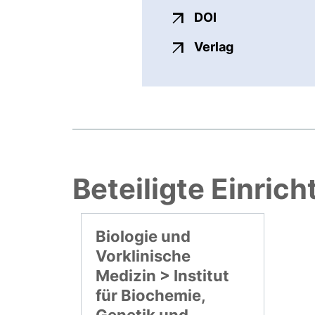
externer Link, ö
DOI
externer Link
Verlag
Beteiligte Einric
Biologie und
Vorklinische
Medizin > Institut
für Biochemie,