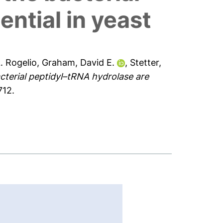
ntial in yeast
. Rogelio
,
Graham, David E.
,
Stetter,
cterial peptidyl–tRNA hydrolase are
712.