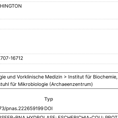
HINGTON
6707-16712
gie und Vorklinische Medizin > Institut für Biochemie
tuhl für Mikrobiologie (Archaeenzentrum)
Typ
073/pnas.222659199
DOI
SFER-RNA HYDROLASE; ESCHERICHIA-COLI; PROT