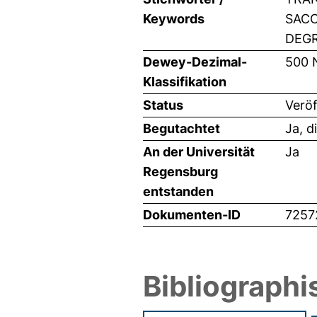
Keywords
SACC
DEGR
Dewey-Dezimal-
500 
Klassifikation
Status
Veröf
Begutachtet
Ja, d
An der Universität
Ja
Regensburg
entstanden
Dokumenten-ID
7257
Bibliographi