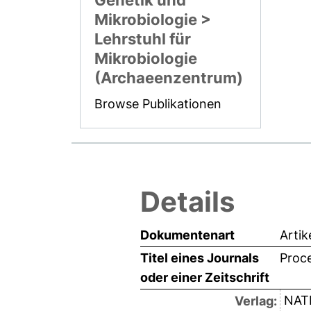
Genetik und
Mikrobiologie >
Lehrstuhl für
Mikrobiologie
(Archaeenzentrum)
Browse Publikationen
Details
Dokumentenart
Artik
Titel eines Journals
Proc
oder einer Zeitschrift
NAT
Verlag: