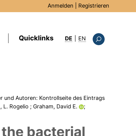
Anmelden
|
Registrieren
Quicklinks
: this page in Englis
DE
|
EN
Suchformular
er und Autoren:
Kontrollseite des Eintrags
, L. Rogelio
; Graham, David E.
;
 the bacterial