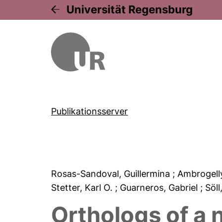
Universität Regensburg
Publikationsserver
Rosas-Sandoval, Guillermina
; Ambrogell
Stetter, Karl O.
; Guarneros, Gabriel
; Söl
Orthologs of a n