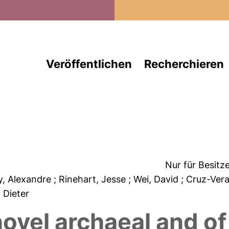
Direkt zum Inhalt
Veröffentlichen
Recherchieren
Nur für Besitz
y, Alexandre
; Rinehart, Jesse
; Wei, David
; Cruz-Vera
l, Dieter
ovel archaeal and of