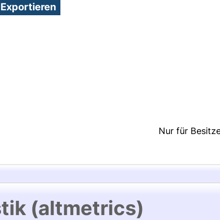
5:35/Metadaten zuletzt geändert: 19 Dez 2024 15:3
Nur für Besitz
tik (altmetrics)