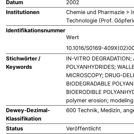
Datum
2002
Institutionen
Chemie und Pharmazie > In
Technologie (Prof. Göpferi
Identifikationsnummer
Wert
10.1016/S0169-409X(02)0
Stichwörter /
IN-VITRO DEGRADATION;
Keywords
POLYANHYDRIDES; WALL
MICROSCOPY; DRUG-DEL
BIODEGRADABLE POLYAN
BIOERODIBLE POLYANHYDRID
polymer erosion; modeling
Dewey-Dezimal-
600 Technik, Medizin, an
Klassifikation
Status
Veröffentlicht