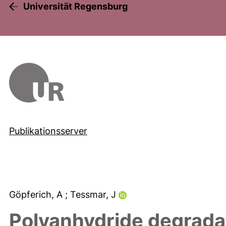
Universität Regensburg
Publikationsserver
Göpferich, A
; Tessmar, J
Polyanhydride degrada