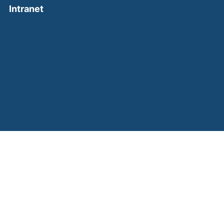
(external link, opens in a new window)
Intranet