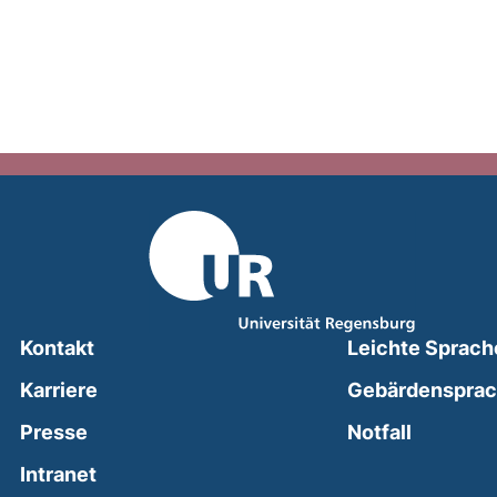
Kontakt
Leichte Sprach
Karriere
Gebärdenspra
(external
Presse
Notfall
(external link, opens in a new window)
Intranet