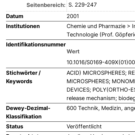
S. 229-247
Seitenbereich:
Datum
2001
Institutionen
Chemie und Pharmazie > In
Technologie (Prof. Göpferi
Identifikationsnummer
Wert
10.1016/S0169-409X(01)00
Stichwörter /
ACID) MICROSPHERES; R
Keywords
MICROSPHERES; MONOMER
DEVICES; POLY(ORTHO-ESTER
release mechanism; biodeg
Dewey-Dezimal-
600 Technik, Medizin, an
Klassifikation
Status
Veröffentlicht