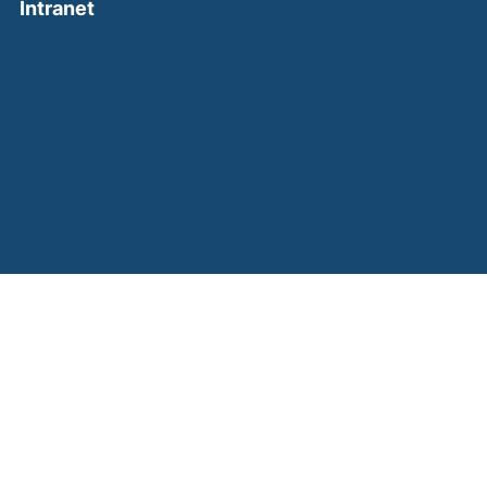
(external link, opens in a new window)
Intranet