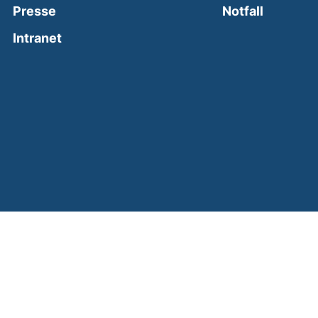
(external
Presse
Notfall
(external link, opens in a new window)
Intranet