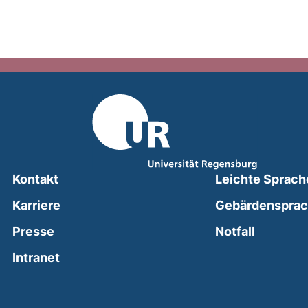
Kontakt
Leichte Sprach
Karriere
Gebärdenspra
(external
Presse
Notfall
(external link, opens in a new window)
Intranet