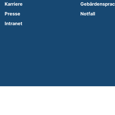
Karriere
Gebärdenspra
(external
Presse
Notfall
(external link, opens in a new window)
Intranet