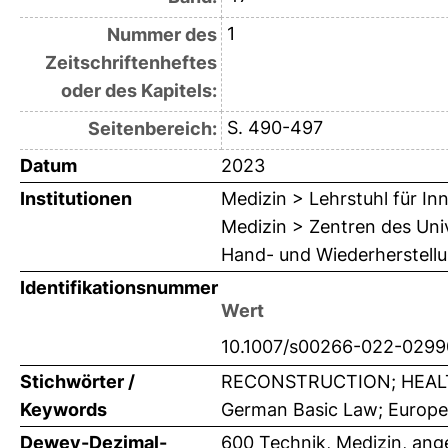
1
Nummer des
Zeitschriftenheftes
oder des Kapitels:
S. 490-497
Seitenbereich:
Datum
2023
Institutionen
Medizin > Lehrstuhl für In
Medizin > Zentren des Univ
Hand- und Wiederherstellu
Identifikationsnummer
Wert
10.1007/s00266-022-0299
Stichwörter /
RECONSTRUCTION; HEALTH;
Keywords
German Basic Law; Europea
Dewey-Dezimal-
600 Technik, Medizin, an