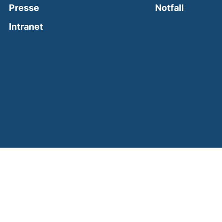
(external
Presse
Notfall
(external link, opens in a new window)
Intranet