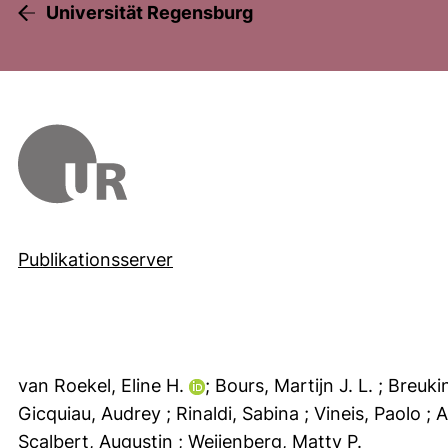
Universität Regensburg
Publikationsserver
van Roekel, Eline H.
; Bours, Martijn J. L.
; Breuki
Gicquiau, Audrey
; Rinaldi, Sabina
; Vineis, Paolo
; A
Scalbert, Augustin
; Weijenberg, Matty P.