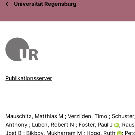
Universität Regensburg
Publikationsserver
Mauschitz, Matthias M
; Verzijden, Timo
; Schuste
Anthony
; Luben, Robert N
; Foster, Paul J
; Raus
Jost B
; Bikbov, Mukharram M
; Hogg, Ruth
; Pe