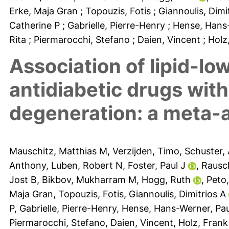
Erke, Maja Gran
; Topouzis, Fotis
; Giannoulis, Dimi
Catherine P
; Gabrielle, Pierre-Henry
; Hense, Han
Rita
; Piermarocchi, Stefano
; Daien, Vincent
; Hol
Association of lipid-lo
antidiabetic drugs wit
degeneration: a meta-a
Mauschitz, Matthias M
,
Verzijden, Timo
,
Schuster,
Anthony
,
Luben, Robert N
,
Foster, Paul J
,
Rausch
Jost B
,
Bikbov, Mukharram M
,
Hogg, Ruth
,
Peto
Maja Gran
,
Topouzis, Fotis
,
Giannoulis, Dimitrios A
P
,
Gabrielle, Pierre-Henry
,
Hense, Hans-Werner
,
Pau
Piermarocchi, Stefano
,
Daien, Vincent
,
Holz, Frank