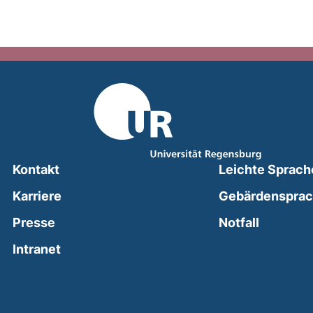
Kontakt
Leichte Sprach
Karriere
Gebärdenspra
(external
Presse
Notfall
(external link, opens in a new window)
Intranet