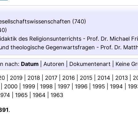
Gesellschaftswissenschaften
(740)
40)
daktik des Religionsunterrichts - Prof. Dr. Michael Fr
 und theologische Gegenwartsfragen - Prof. Dr. Matt
en nach:
Datum
|
Autoren
|
Dokumentenart
|
Keine G
20
|
2019
|
2018
|
2017
|
2016
|
2015
|
2014
|
2013
|
2
|
2000
|
1999
|
1998
|
1997
|
1996
|
1995
|
1994
|
199
1974
|
1965
|
1964
|
1963
391
.