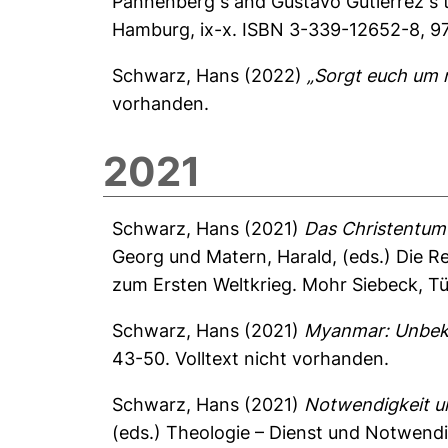
Pannenberg᾿s and Gustavo Gutiérrez᾿s 
Hamburg, ix-x. ISBN 3-339-12652-8, 97
Schwarz, Hans
(2022)
„Sorgt euch um 
vorhanden.
2021
Schwarz, Hans
(2021)
Das Christentum 
Georg
und
Matern, Harald
, (eds.) Die 
zum Ersten Weltkrieg. Mohr Siebeck, T
Schwarz, Hans
(2021)
Myanmar: Unbekan
43-50.
Volltext nicht vorhanden.
Schwarz, Hans
(2021)
Notwendigkeit un
(eds.) Theologie – Dienst und Notwendi