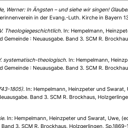
e, Werner: In Ängsten – und siehe wir singen! Glaube
erinnenverein in der Evang.-Luth. Kirche in Bayern 13
V. Theologiegeschichtlich.
In:
Hempelmann, Heinzpet
nd Gemeinde : Neuausgabe. Band 3. SCM R. Brockhaus
. systematisch-theologisch.
In:
Hempelmann, Heinzp
nd Gemeinde : Neuausgabe. Band 3. SCM R. Brockhaus
1743-1805).
In:
Hempelmann, Heinzpeter
und
Swarat,
Neuausgabe. Band 3. SCM R. Brockhaus, Holzgerling
ie.
In:
Hempelmann, Heinzpeter
und
Swarat, Uwe
, (
Band 3. SCM R. Brockhaus, Holzgerlingen, Sp.1869-