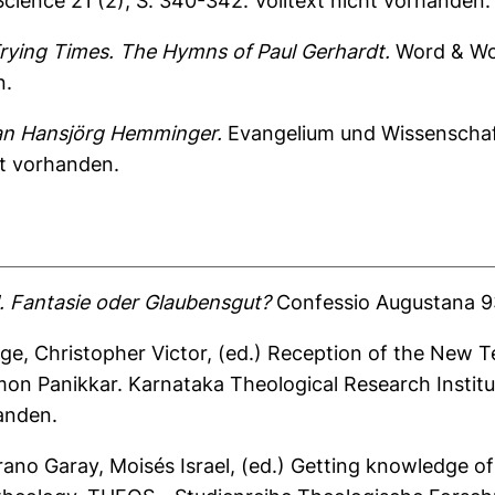
cience 21 (2), S. 340-342.
Volltext nicht vorhanden.
Trying Times. The Hymns of Paul Gerhardt.
Word & Wor
n.
n Hansjörg Hemminger.
Evangelium und Wissenschaft 
ht vorhanden.
. Fantasie oder Glaubensgut?
Confessio Augustana 93
ge, Christopher Victor
, (ed.) Reception of the New T
on Panikkar. Karnataka Theological Research Institut
anden.
ano Garay, Moisés Israel
, (ed.) Getting knowledge of