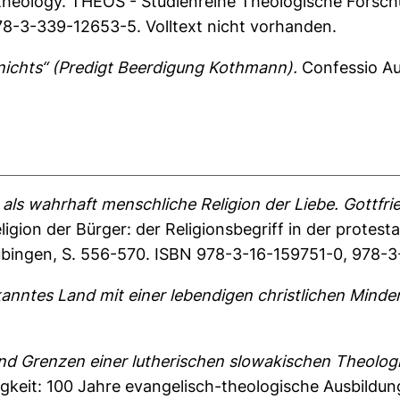
theology. THEOS - Studienreihe Theologische Forschu
8-3-339-12653-5. Volltext nicht vorhanden.
nichts“ (Predigt Beerdigung Kothmann).
Confessio Aug
als wahrhaft menschliche Religion der Liebe. Gottfr
Religion der Bürger: der Religionsbegriff in der prote
übingen, S. 556-570. ISBN 978-3-16-159751-0, 978-3-
ntes Land mit einer lebendigen christlichen Minder
d Grenzen einer lutherischen slowakischen Theologi
gkeit: 100 Jahre evangelisch-theologische Ausbildung