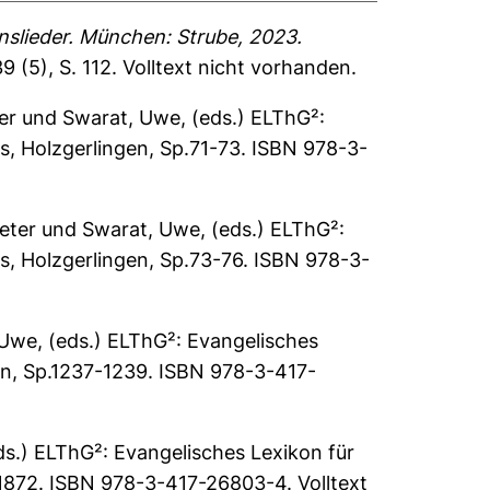
nslieder. München: Strube, 2023.
9 (5), S. 112.
Volltext nicht vorhanden.
er
und
Swarat, Uwe
, (eds.) ELThG²:
, Holzgerlingen, Sp.71-73. ISBN 978-3-
eter
und
Swarat, Uwe
, (eds.) ELThG²:
, Holzgerlingen, Sp.73-76. ISBN 978-3-
 Uwe
, (eds.) ELThG²: Evangelisches
en, Sp.1237-1239. ISBN 978-3-417-
eds.) ELThG²: Evangelisches Lexikon für
1872. ISBN 978-3-417-26803-4. Volltext