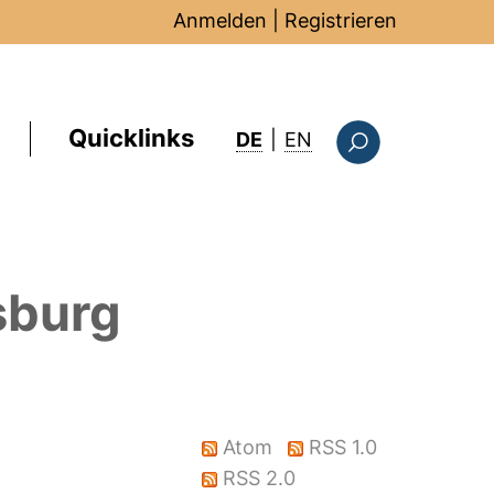
Anmelden
|
Registrieren
Quicklinks
: this page in Englis
DE
|
EN
Suchformular
sburg
Atom
RSS 1.0
RSS 2.0