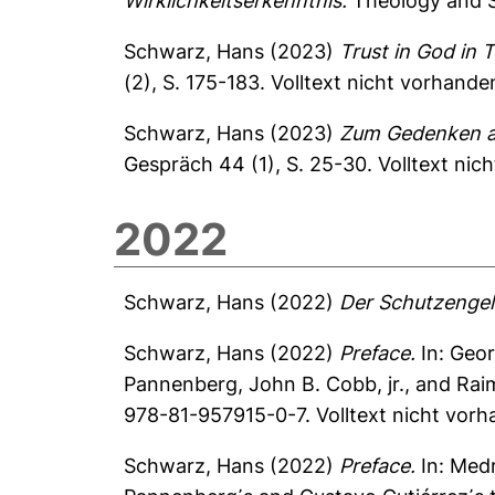
Wirklichkeitserkenntnis.
Theology and S
Schwarz, Hans
(2023)
Trust in God in 
(2), S. 175-183.
Volltext nicht vorhande
Schwarz, Hans
(2023)
Zum Gedenken a
Gespräch 44 (1), S. 25-30.
Volltext nic
2022
Schwarz, Hans
(2022)
Der Schutzengel
Schwarz, Hans
(2022)
Preface.
In:
Geor
Pannenberg, John B. Cobb, jr., and Raim
978-81-957915-0-7. Volltext nicht vorh
Schwarz, Hans
(2022)
Preface.
In:
Medr