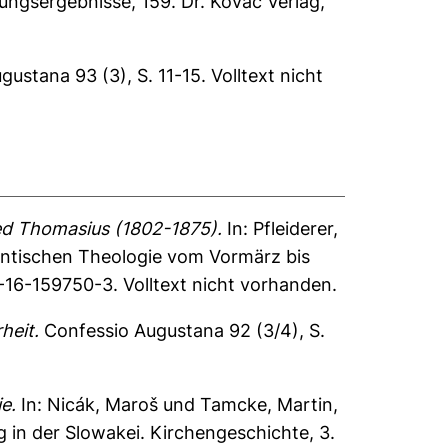
ngsergebnisse, 159. Dr. Kovac Verlag,
ustana 93 (3), S. 11-15.
Volltext nicht
ied Thomasius (1802-1875).
In:
Pfleiderer,
stantischen Theologie vom Vormärz bis
16-159750-3. Volltext nicht vorhanden.
heit.
Confessio Augustana 92 (3/4), S.
e.
In:
Nicák, Maroš
und
Tamcke, Martin
,
 in der Slowakei. Kirchengeschichte, 3.