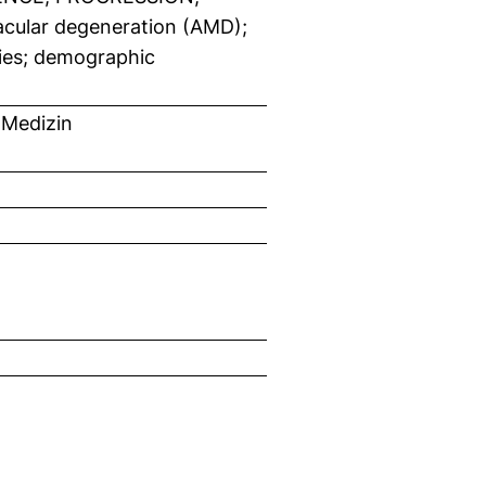
ular degeneration (AMD);
dies; demographic
 Medizin