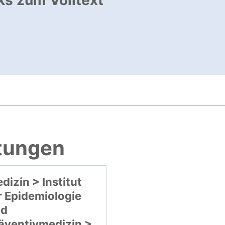
ks zum Volltext
ffnet neues Fenster
, öffnet neues Fenster
htungen
dizin > Institut
r Epidemiologie
nd
äventivmedizin >