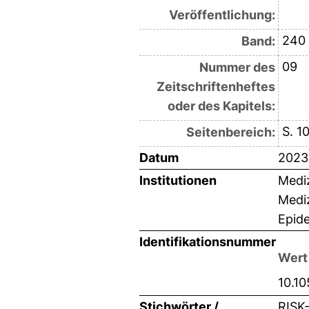
Veröffentlichung:
240
Band:
09
Nummer des
Zeitschriftenheftes
oder des Kapitels:
S. 1
Seitenbereich:
Datum
2023
Institutionen
Mediz
Mediz
Epid
Identifikationsnummer
Wert
10.1
Stichwörter /
RISK