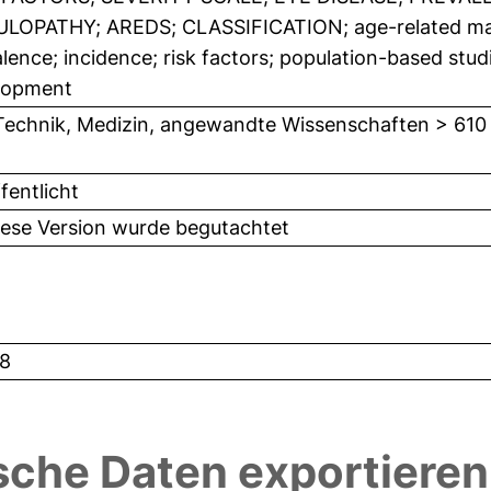
LOPATHY; AREDS; CLASSIFICATION; age-related mac
lence; incidence; risk factors; population-based stu
lopment
Technik, Medizin, angewandte Wissenschaften > 610
fentlicht
iese Version wurde begutachtet
8
sche Daten exportieren