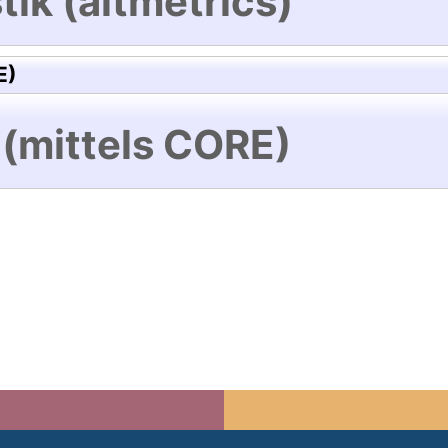
tik (altmetrics)
E)
 (mittels CORE)