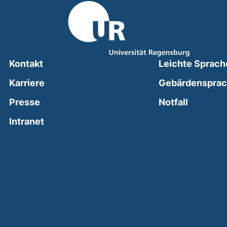
Kontakt
Leichte Sprach
Karriere
Gebärdenspra
(external
Presse
Notfall
(external link, opens in a new window)
Intranet