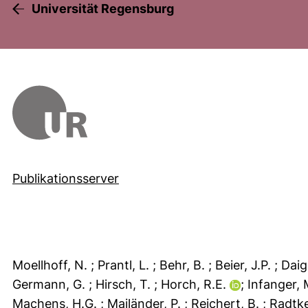
Universität Regensburg
Publikationsserver
Moellhoff, N.
; Prantl, L.
; Behr, B.
; Beier, J.P.
; Daig
Germann, G.
; Hirsch, T.
; Horch, R.E.
; Infanger,
Machens, H.G.
; Mailänder, P.
; Reichert, B.
; Radtk