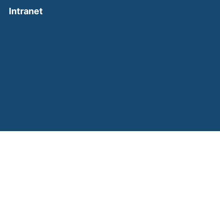
(external link, opens in a new window)
Intranet