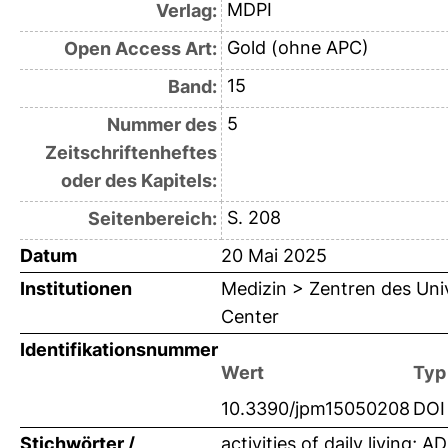
MDPI
Verlag:
Gold (ohne APC)
Open Access Art:
15
Band:
5
Nummer des
Zeitschriftenheftes
oder des Kapitels:
S. 208
Seitenbereich:
Datum
20 Mai 2025
Institutionen
Medizin > Zentren des Un
Center
Identifikationsnummer
Wert
Typ
10.3390/jpm15050208
DOI
Stichwörter /
activities of daily living;