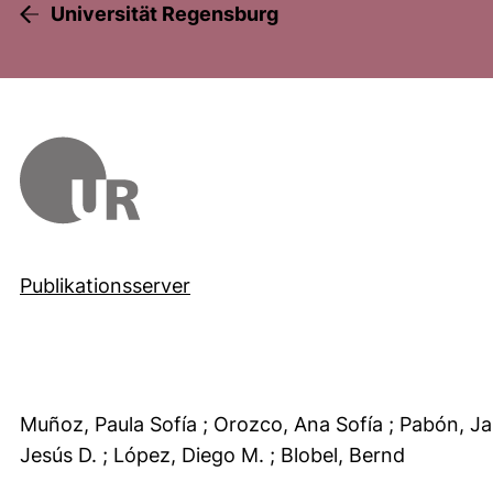
Universität Regensburg
Publikationsserver
Muñoz, Paula Sofía
; Orozco, Ana Sofía
; Pabón, J
Jesús D.
; López, Diego M.
; Blobel, Bernd