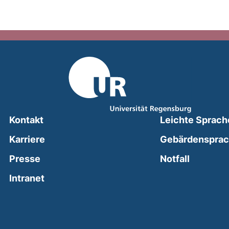
Kontakt
Leichte Sprach
Karriere
Gebärdenspra
(external
Presse
Notfall
(external link, opens in a new window)
Intranet