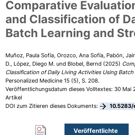
Comparative Evaluatio
and Classification of Da
Batch Learning and St
Muñoz, Paula Sofía
,
Orozco, Ana Sofía
,
Pabón, Jai
D.
,
López, Diego M.
und
Blobel, Bernd
(2025)
Comp
Classification of Daily Living Activities Using Bat
Personalized Medicine 15 (5), S. 208.
Veröffentlichungsdatum dieses Volltextes: 30 Mai
Artikel
DOI zum Zitieren dieses Dokuments:
10.5283/
Veröffentlichte