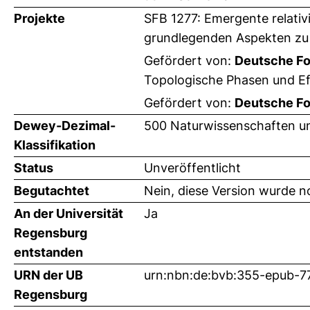
Projekte
SFB 1277: Emergente relativ
grundlegenden Aspekten zu e
Gefördert von:
Deutsche F
Topologische Phasen und Ef
Gefördert von:
Deutsche F
Dewey-Dezimal-
500 Naturwissenschaften u
Klassifikation
Status
Unveröffentlicht
Begutachtet
Nein, diese Version wurde n
An der Universität
Ja
Regensburg
entstanden
URN der UB
urn:nbn:de:bvb:355-epub-
Regensburg