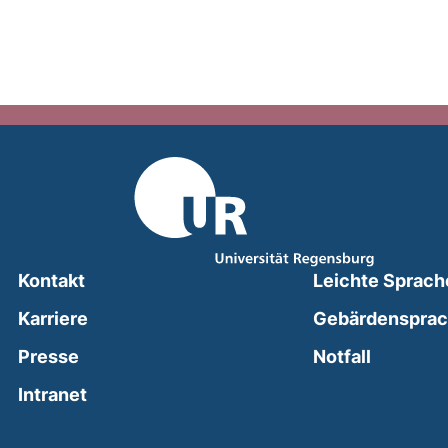
Kontakt
Leichte Sprach
Karriere
Gebärdenspra
(external
Presse
Notfall
(external link, opens in a new window)
Intranet