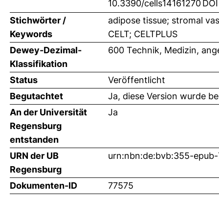
10.3390/cells14161270
DOI
Stichwörter /
adipose tissue; stromal vas
Keywords
CELT; CELTPLUS
Dewey-Dezimal-
600 Technik, Medizin, an
Klassifikation
Status
Veröffentlicht
Begutachtet
Ja, diese Version wurde b
An der Universität
Ja
Regensburg
entstanden
URN der UB
urn:nbn:de:bvb:355-epub
Regensburg
Dokumenten-ID
77575