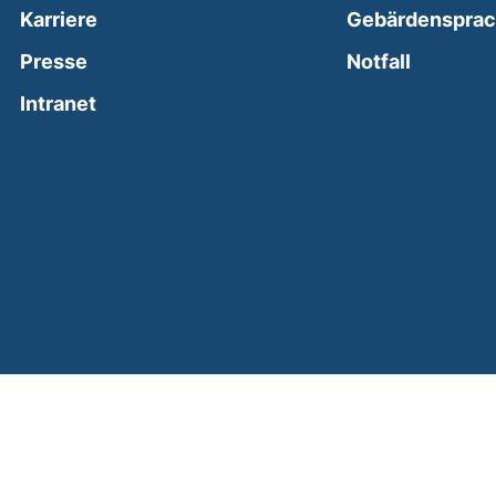
Karriere
Gebärdenspra
(external
Presse
Notfall
(external link, opens in a new window)
Intranet