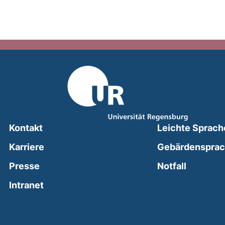
Kontakt
Leichte Sprach
Karriere
Gebärdenspra
(external
Presse
Notfall
(external link, opens in a new window)
Intranet