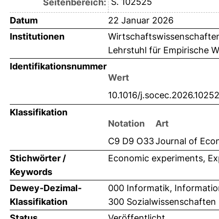
S. 102525
Seitenbereich:
Datum
22 Januar 2026
Institutionen
Wirtschaftswissenschaften
Lehrstuhl für Empirische W
Identifikationsnummer
Wert
10.1016/j.socec.2026.1025
Klassifikation
Notation
Art
C9 D9 O33
Journal of Econ
Stichwörter /
Economic experiments, Expe
Keywords
Dewey-Dezimal-
000 Informatik, Informati
Klassifikation
300 Sozialwissenschaften 
Status
Veröffentlicht