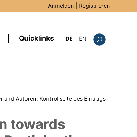
Anmelden
|
Registrieren
Quicklinks
: this page in Englis
DE
|
EN
Suchformular
er und Autoren:
Kontrollseite des Eintrags
n towards