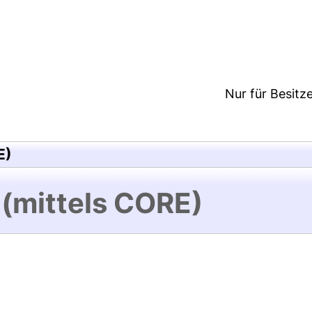
1:18/Metadaten zuletzt geändert: 25 Feb 2026 14:0
Nur für Besitz
E)
 (mittels CORE)