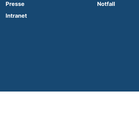
(external
Presse
Notfall
(external link, opens in a new window)
Intranet