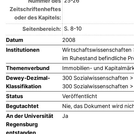
25-26
Nummer des
Zeitschriftenheftes
oder des Kapitels:
S. 8-10
Seitenbereich:
Datum
2008
Institutionen
Wirtschaftswissenschaften > 
im Ruhestand befindliche Pro
Themenverbund
Immobilien- und Kapitalmär
Dewey-Dezimal-
300 Sozialwissenschaften >
Klassifikation
300 Sozialwissenschaften > 
Status
Veröffentlicht
Begutachtet
Nie, das Dokument wird nic
An der Universität
Ja
Regensburg
entstanden