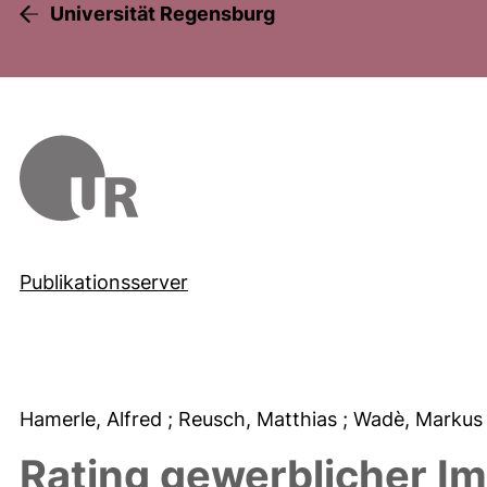
Universität Regensburg
Publikationsserver
Hamerle, Alfred
; Reusch, Matthias
; Wadè, Marku
Rating gewerblicher I