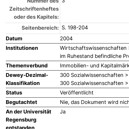
3
Nummer des
Zeitschriftenheftes
oder des Kapitels:
S. 198-204
Seitenbereich:
Datum
2004
Institutionen
Wirtschaftswissenschaften > 
im Ruhestand befindliche Pro
Themenverbund
Immobilien- und Kapitalmär
Dewey-Dezimal-
300 Sozialwissenschaften >
Klassifikation
300 Sozialwissenschaften > 
Status
Veröffentlicht
Begutachtet
Nie, das Dokument wird nic
An der Universität
Ja
Regensburg
entstanden