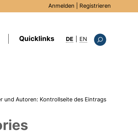
Anmelden
|
Registrieren
Quicklinks
: this page in Englis
DE
|
EN
Suchformular
er und Autoren:
Kontrollseite des Eintrags
ries