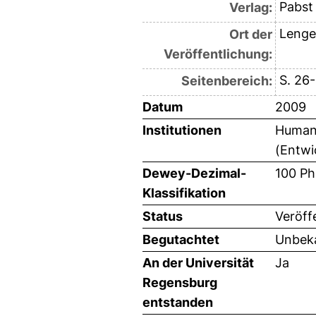
Pabst 
Verlag:
Lenge
Ort der
Veröffentlichung:
S. 26-
Seitenbereich:
Datum
2009
Institutionen
Humanw
(Entwi
Dewey-Dezimal-
100 Ph
Klassifikation
Status
Veröff
Begutachtet
Unbeka
An der Universität
Ja
Regensburg
entstanden