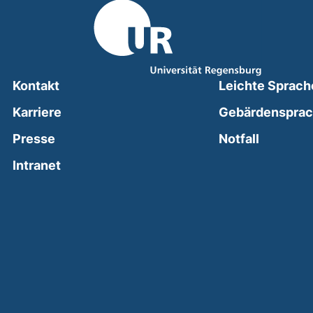
Kontakt
Leichte Sprach
Karriere
Gebärdenspra
(external
Presse
Notfall
(external link, opens in a new window)
Intranet