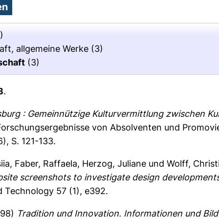
)
aft, allgemeine Werke
(3)
schaft
(3)
3
.
burg : Gemeinnützige Kulturvermittlung zwischen Kultu
orschungsergebnisse von Absolventen und Promovier
), S. 121-133.
iia
,
Faber, Raffaela
,
Herzog, Juliane
und
Wolff, Christ
bsite screenshots to investigate design development
d Technology 57 (1), e392.
998)
Tradition und Innovation. Informationen und Bilde