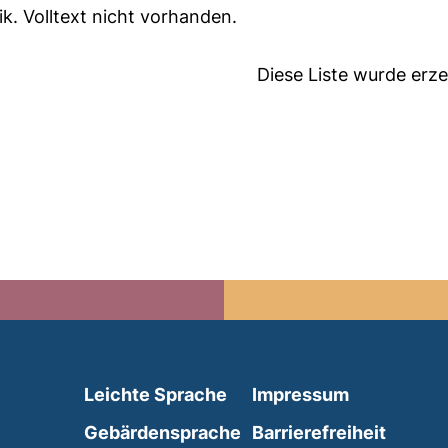
tik. Volltext nicht vorhanden.
Diese Liste wurde er
(external link, opens in 
Leichte Sprache
Impressum
(external link, opens i
Gebärdensprache
Barrierefreiheit