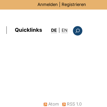
Anmelden
|
Registrieren
Quicklinks
: this page in Englis
DE
|
EN
Suchformular
Atom
RSS 1.0