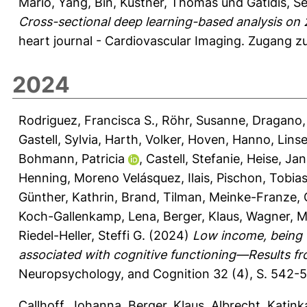
Mario
,
Yang, Bin
,
Küstner, Thomas
und
Gatidis, S
Cross-sectional deep learning-based analysis o
heart journal - Cardiovascular Imaging.
Zugang zu
2024
Rodriguez, Francisca S.
,
Röhr, Susanne
,
Dragano,
Gastell, Sylvia
,
Harth, Volker
,
Hoven, Hanno
,
Lins
Bohmann, Patricia
,
Castell, Stefanie
,
Heise, Jan
Henning
,
Moreno Velásquez, Ilais
,
Pischon, Tobia
Günther, Kathrin
,
Brand, Tilman
,
Meinke-Franze, 
Koch-Gallenkamp, Lena
,
Berger, Klaus
,
Wagner, M
Riedel-Heller, Steffi G.
(2024)
Low income, being 
associated with cognitive functioning—Results f
Neuropsychology, and Cognition 32 (4), S. 542-
Callhoff, Johanna
,
Berger, Klaus
,
Albrecht, Katink