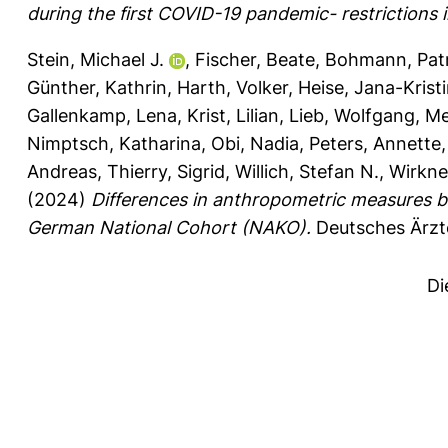
during the first COVID-19 pandemic- restrictions
Stein, Michael J.
,
Fischer, Beate
,
Bohmann, Patr
Günther, Kathrin
,
Harth, Volker
,
Heise, Jana-Krist
Gallenkamp, Lena
,
Krist, Lilian
,
Lieb, Wolfgang
,
Me
Nimptsch, Katharina
,
Obi, Nadia
,
Peters, Annette
Andreas
,
Thierry, Sigrid
,
Willich, Stefan N.
,
Wirkner
(2024)
Differences in anthropometric measures ba
German National Cohort (NAKO).
Deutsches Ärzte
Di