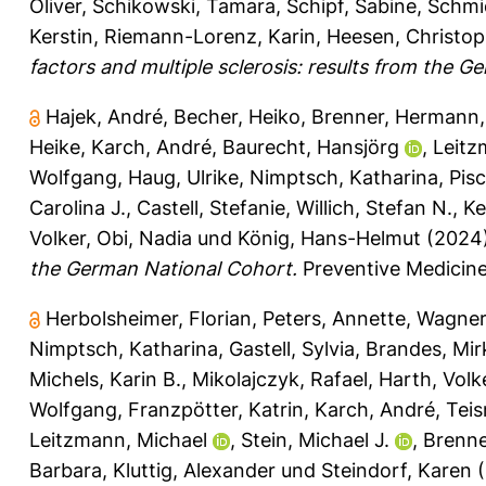
Oliver
,
Schikowski, Tamara
,
Schipf, Sabine
,
Schmi
Kerstin
,
Riemann-Lorenz, Karin
,
Heesen, Christo
factors and multiple sclerosis: results from the
Hajek, André
,
Becher, Heiko
,
Brenner, Hermann
Heike
,
Karch, André
,
Baurecht, Hansjörg
,
Leitz
Wolfgang
,
Haug, Ulrike
,
Nimptsch, Katharina
,
Pis
Carolina J.
,
Castell, Stefanie
,
Willich, Stefan N.
,
Ke
Volker
,
Obi, Nadia
und
König, Hans-Helmut
(2024
the German National Cohort.
Preventive Medicine
Herbolsheimer, Florian
,
Peters, Annette
,
Wagner
Nimptsch, Katharina
,
Gastell, Sylvia
,
Brandes, Mir
Michels, Karin B.
,
Mikolajczyk, Rafael
,
Harth, Volk
Wolfgang
,
Franzpötter, Katrin
,
Karch, André
,
Tei
Leitzmann, Michael
,
Stein, Michael J.
,
Brenn
Barbara
,
Kluttig, Alexander
und
Steindorf, Karen
(