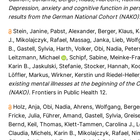
Depression, anxiety and cognitive function in pe
results from the German National Cohort (NAKO)
Stein, Janine
,
Pabst, Alexander
,
Berger, Klaus
,
K
J.
,
Mikolajczyk, Rafael
,
Massag, Janka
,
Lieb, Wol
B.
,
Gastell, Sylvia
,
Harth, Volker
,
Obi, Nadia
,
Peter
Leitzmann, Michael
,
Schipf, Sabine
,
Meinke-Fra
Karin B.
,
Jaskulski, Stefanie
,
Stocker, Hannah
,
Ko
Löffler, Markus
,
Wirkner, Kerstin
und
Riedel-Heller,
existing mental illnesses at the beginning of th
(NAKO).
Frontiers in Public Health 12.
Holz, Anja
,
Obi, Nadia
,
Ahrens, Wolfgang
,
Berger
Fricke, Julia
,
Führer, Amand
,
Gastell, Sylvia
,
Greise
Bernd
,
Keil, Thomas
,
Klett-Tammen, Carolina J.
,
L
Claudia
,
Michels, Karin B.
,
Mikolajczyk, Rafael
,
Ni