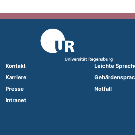
Kontakt
Leichte Sprach
Karriere
Gebärdenspra
(external
Presse
Notfall
(external link, opens in a new window)
Intranet