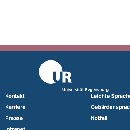
Kontakt
Leichte Sprach
Karriere
Gebärdenspra
(external
Presse
Notfall
(external link, opens in a new window)
Intranet