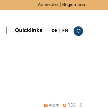
Anmelden
|
Registrieren
Quicklinks
: this page in Englis
DE
|
EN
Suchformular
Atom
RSS 1.0