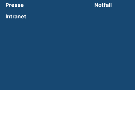
(external
Presse
Notfall
(external link, opens in a new window)
Intranet