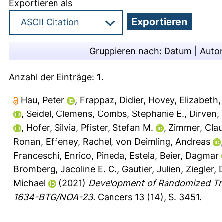
Exportieren als
Gruppieren nach:
Datum
|
Auto
Anzahl der Einträge:
1
.
Hau, Peter
,
Frappaz, Didier
,
Hovey, Elizabeth
,
Seidel, Clemens
,
Combs, Stephanie E.
,
Dirven,
,
Hofer, Silvia
,
Pfister, Stefan M.
,
Zimmer, Cla
Ronan
,
Effeney, Rachel
,
von Deimling, Andreas
Franceschi, Enrico
,
Pineda, Estela
,
Beier, Dagmar
Bromberg, Jacoline E. C.
,
Gautier, Julien
,
Ziegler, 
Michael
(2021)
Development of Randomized Tri
1634-BTG/NOA-23.
Cancers 13 (14), S. 3451.