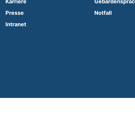
Karriere
Gebärdenspra
(external
Presse
Notfall
(external link, opens in a new window)
Intranet