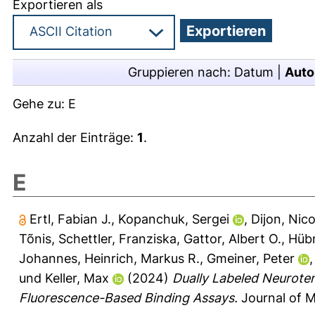
Exportieren als
Gruppieren nach:
Datum
|
Auto
Gehe zu:
E
Anzahl der Einträge:
1
.
E
Ertl, Fabian J.
,
Kopanchuk, Sergei
,
Dijon, Nico
Tõnis
,
Schettler, Franziska
,
Gattor, Albert O.
,
Hübn
Johannes
,
Heinrich, Markus R.
,
Gmeiner, Peter
und
Keller, Max
(2024)
Dually Labeled Neurote
Fluorescence-Based Binding Assays.
Journal of M