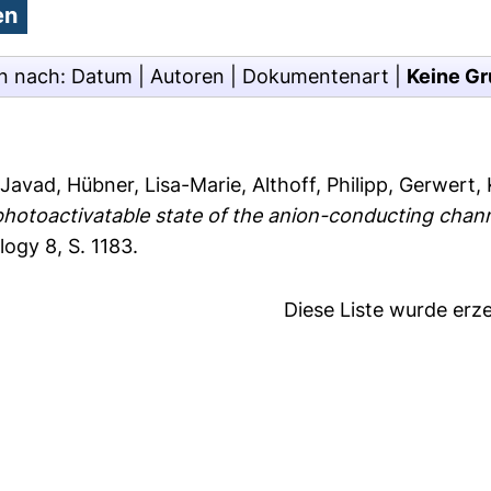
n nach:
Datum
|
Autoren
|
Dokumentenart
|
Keine Gr
 Javad
,
Hübner, Lisa-Marie
,
Althoff, Philipp
,
Gerwert, 
photoactivatable state of the anion-conducting ch
ogy 8, S. 1183.
Diese Liste wurde er