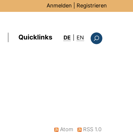
Anmelden
|
Registrieren
Quicklinks
: this page in Englis
DE
|
EN
Suchformular
Atom
RSS 1.0