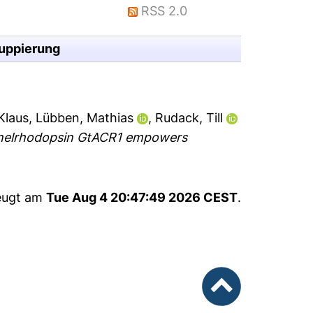
RSS 2.0
uppierung
Klaus
,
Lübben, Mathias
,
Rudack, Till
annelrhodopsin GtACR1 empowers
zeugt am
Tue Aug 4 20:47:49 2026 CEST
.
nach oben