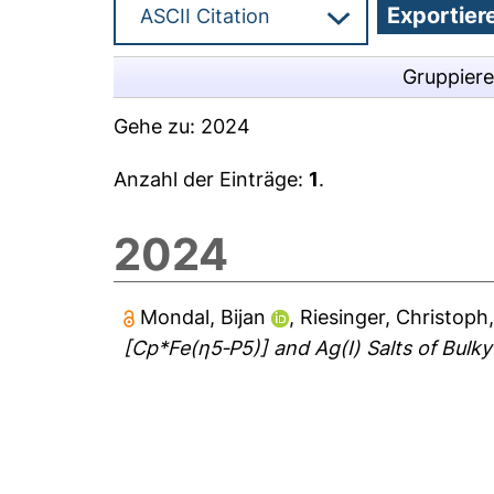
Gruppier
Gehe zu:
2024
Anzahl der Einträge:
1
.
2024
Mondal, Bijan
,
Riesinger, Christoph
[Cp*Fe(η5‐P5)] and Ag(I) Salts of Bulk