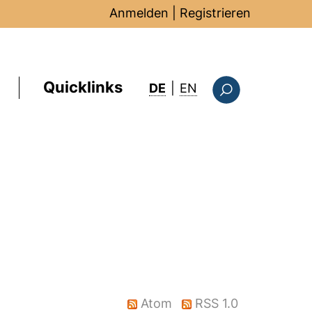
Anmelden
|
Registrieren
Quicklinks
: this page in Englis
DE
|
EN
Suchformular
Atom
RSS 1.0