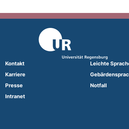
Kontakt
Leichte Sprach
Karriere
Gebärdenspra
(external
Presse
Notfall
(external link, opens in a new window)
Intranet