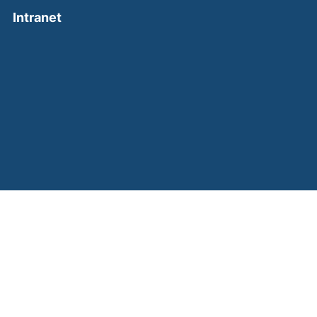
(external link, opens in a new window)
Intranet