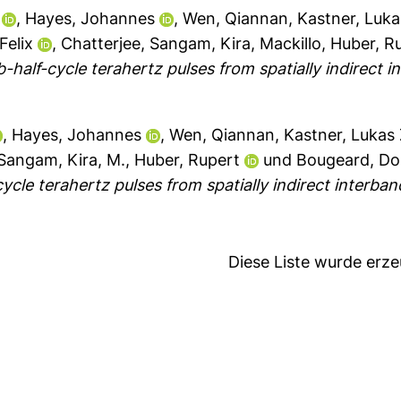
,
Hayes, Johannes
,
Wen, Qiannan
,
Kastner, Luka
Felix
,
Chatterjee, Sangam
,
Kira, Mackillo
,
Huber, R
-half-cycle terahertz pulses from spatially indirect i
,
Hayes, Johannes
,
Wen, Qiannan
,
Kastner, Lukas 
 Sangam
,
Kira, M.
,
Huber, Rupert
und
Bougeard, Do
ycle terahertz pulses from spatially indirect interband
Diese Liste wurde erz