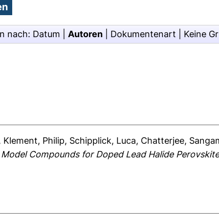
en nach:
Datum
|
Autoren
|
Dokumentenart
|
Keine G
,
Klement, Philip
,
Schipplick, Luca
,
Chatterjee, Sanga
 Model Compounds for Doped Lead Halide Perovskite