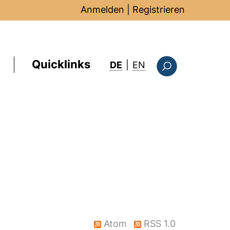
Anmelden
|
Registrieren
Quicklinks
: this page in Englis
DE
|
EN
Suchformular
Atom
RSS 1.0