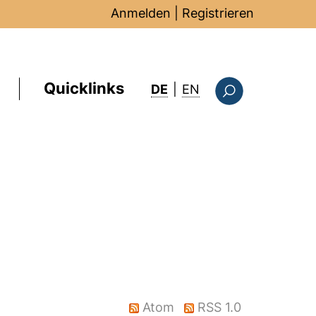
Anmelden
|
Registrieren
Quicklinks
: this page in Englis
DE
|
EN
Suchformular
Atom
RSS 1.0