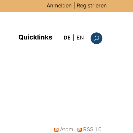
Anmelden
|
Registrieren
Quicklinks
: this page in Englis
DE
|
EN
Suchformular
Atom
RSS 1.0