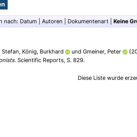
n nach:
Datum
|
Autoren
|
Dokumentenart
|
Keine Gr
, Stefan
,
König, Burkhard
und
Gmeiner, Peter
(2
nists.
Scientific Reports, S. 829.
Diese Liste wurde erz