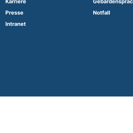
Karriere
Gebärdenspra
(external
Presse
Notfall
(external link, opens in a new window)
Intranet