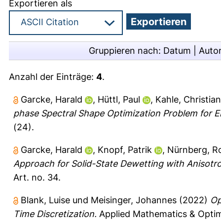
Exportieren als
Gruppieren nach:
Datum
|
Auto
Anzahl der Einträge:
4
.
Garcke, Harald
,
Hüttl, Paul
,
Kahle, Christian
phase Spectral Shape Optimization Problem for El
(24).
Garcke, Harald
,
Knopf, Patrik
,
Nürnberg, R
Approach for Solid-State Dewetting with Anisotro
Art. no. 34.
Blank, Luise
und
Meisinger, Johannes
(2022)
Op
Time Discretization.
Applied Mathematics & Optimi