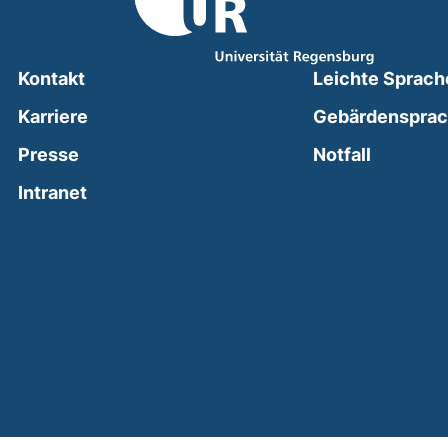
Kontakt
Leichte Sprach
Karriere
Gebärdenspra
(external
Presse
Notfall
(external link, opens in a new window)
Intranet