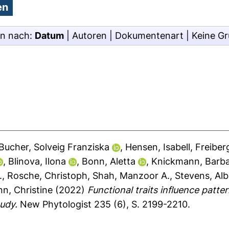
en nach:
Datum
|
Autoren
|
Dokumentenart
|
Keine G
Bucher, Solveig Franziska
,
Hensen, Isabell
,
Freiber
,
Blinova, Ilona
,
Bonn, Aletta
,
Knickmann, Barb
.
,
Rosche, Christoph
,
Shah, Manzoor A.
,
Stevens, Alb
, Christine
(2022)
Functional traits influence patte
udy.
New Phytologist 235 (6), S. 2199-2210.