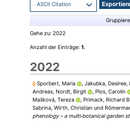
Gruppier
Gehe zu:
2022
Anzahl der Einträge:
1
.
2022
Sporbert, Maria
,
Jakubka, Desiree
,
Andreas
,
Nordt, Birgit
,
Plos, Carolin
Mašková, Tereza
,
Primack, Richard B
Sabrina
,
Wirth, Christian
und
Römermann
phenology – a multi‐botanical garden st