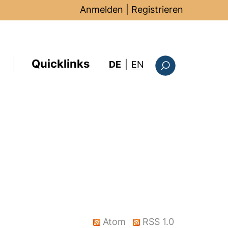
Anmelden
|
Registrieren
Quicklinks
: this page in Englis
DE
|
EN
Suchformular
Atom
RSS 1.0