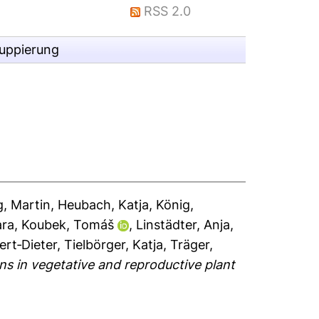
RSS 2.0
ruppierung
g, Martin
,
Heubach, Katja
,
König,
ara
,
Koubek, Tomáš
,
Linstädter, Anja
,
ert‐Dieter
,
Tielbörger, Katja
,
Träger,
rns in vegetative and reproductive plant