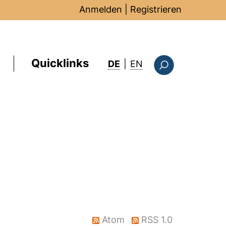
Anmelden
|
Registrieren
Quicklinks
: this page in Englis
DE
|
EN
Suchformular
Atom
RSS 1.0