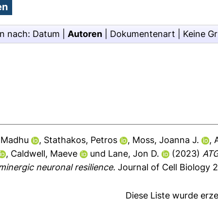
en nach:
Datum
|
Autoren
|
Dokumentenart
|
Keine G
, Madhu
,
Stathakos, Petros
,
Moss, Joanna J.
,
,
Caldwell, Maeve
und
Lane, Jon D.
(2023)
ATG
nergic neuronal resilience.
Journal of Cell Biology 
Diese Liste wurde er