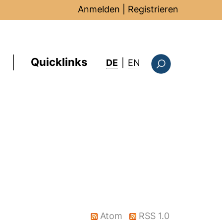
Anmelden
|
Registrieren
Quicklinks
: this page in Englis
DE
|
EN
Suchformular
Atom
RSS 1.0