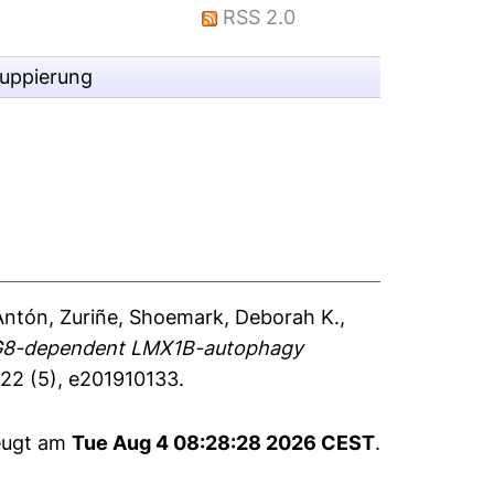
RSS 2.0
ruppierung
Antón, Zuriñe
,
Shoemark, Deborah K.
,
8-dependent LMX1B-autophagy
222 (5), e201910133.
zeugt am
Tue Aug 4 08:28:28 2026 CEST
.