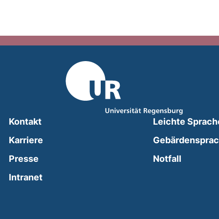
Kontakt
Leichte Sprach
Karriere
Gebärdenspra
(external
Presse
Notfall
(external link, opens in a new window)
Intranet