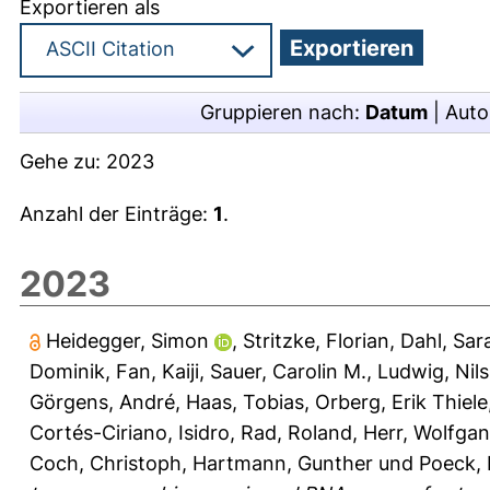
Exportieren als
Gruppieren nach:
Datum
|
Auto
Gehe zu:
2023
Anzahl der Einträge:
1
.
2023
Heidegger, Simon
,
Stritzke, Florian
,
Dahl, Sar
Dominik
,
Fan, Kaiji
,
Sauer, Carolin M.
,
Ludwig, Nils
Görgens, André
,
Haas, Tobias
,
Orberg, Erik Thiele
Cortés-Ciriano, Isidro
,
Rad, Roland
,
Herr, Wolfga
Coch, Christoph
,
Hartmann, Gunther
und
Poeck, 